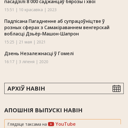
пасадзілі 8 000 саджанцаў бярозы і хвоі
15:51 | 10 красавіка | 2023
Падпісана Пагадненне аб супрацоўніцтве ў
розных сферах з Самакіраваннем венгерскай
вобласці Дзьёр-Машон-Шапрон
15:25 | 21 мая | 2021
Дзень Незалежнасці ў Гомелі
16:17 | 3 ліпеня | 2020
АРХІЎ НАВІН
АПОШНІЯ ВЫПУСКІ НАВІН
YouTube
Глядзіце таксама на