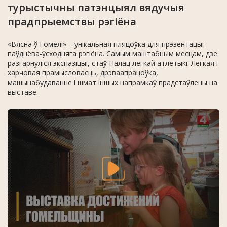
турыстычны патэнцыял вядучыя
прадпрыемствы рэгіёна
«Вясна ў Гомелі» – унікальная пляцоўка для прэзентацыі
паўднёва-ўсходняга рэгіёна. Самым маштабным месцам, дзе
разгарнуліся экспазіцыі, стаў Палац лёгкай атлетыкі. Лёгкая і
харчовая прамысловасць, дрэваапрацоўка,
машынабудаванне і шмат іншых напрамкаў прадстаўлены на
выставе.