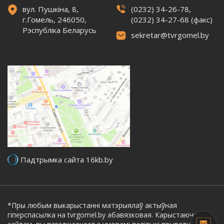
вул. Пушкіна, 8,
(0232) 34-26-78,
г.Гомель, 246050,
(0232) 34-27-68 (факс)
Рэспубліка Беларусь
sekretar@tvrgomel.by
Падтрымка сайта 16kb.by
*Пры любым выкарыстанні матэрыялаў актыўная
гіперспасылка на tvrgomel.by абавязковая. Карыстаючыся