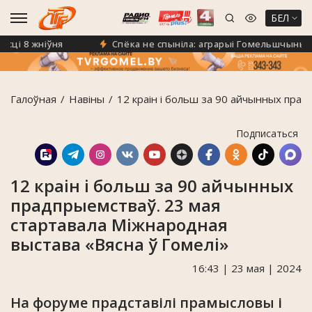
БЕЛ
і 8 жніўня
Спёка не спыніла: аграрыі Гомельшчыны пр
Галоўная
Навiны
12 краін і больш за 90 айчынных прад
Подписаться
12 краін і больш за 90 айчынных
прадпрыемстваў. 23 мая
стартавала Міжнародная
выстава «Вясна ў Гомелі»
16:43 | 23 мая | 2024
На форуме прадставілі прамысловы і