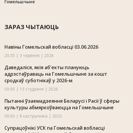
Гомельшчыне
ЗАРАЗ ЧЫТАЮЦЬ
Навіны Гомельскай вобласці 03.06.2026
20:35 | 3 чэрвеня | 2026
Даведаліся, якія аб'екты плануюць
адрэстаўраваць на Гомельшчыне за кошт
сродкаў суботнікаў у 2026-м
00:00 | 13 студзеня | 2026
Пытанні ўзаемадзеяння Беларусі і Расіі ў сферы
культуры абмяркоўваюцца на Гомельшчыне
00:00 | 8 кастрычніка | 2025
Супрацоўнікі УСК па Гомельскай вобласці