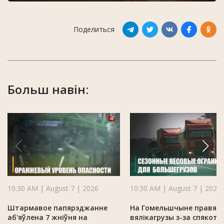
Поделиться
Больш навін:
10:30 AM | August 7 | 2026
10:30 AM | August 7 | 2026
Штармавое папярэджанне
На Гомельшчыне правяр
аб'яўлена 7 жніўня на
вялікагрузы з-за спякоты