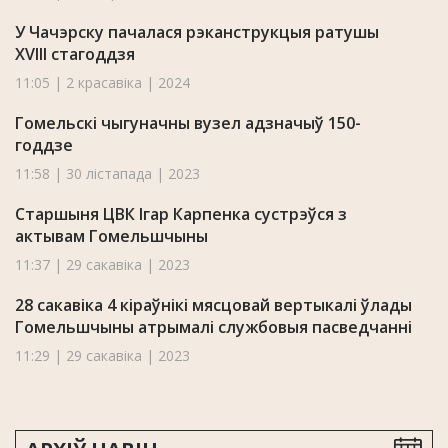
У Чачэрску пачалася рэканструкцыя ратушы
XVIII стагоддзя
11:05 | 2 красавіка | 2024
Гомельскі чыгуначны вузел адзначыў 150-
годдзе
11:58 | 30 лістапада | 2023
Старшыня ЦВК Ігар Карпенка сустрэўся з
актывам Гомельшчыны
11:37 | 29 сакавіка | 2023
28 сакавіка 4 кіраўнікі мясцовай вертыкалі ўлады
Гомельшчыны атрымалі службовыя пасведчанні
11:29 | 29 сакавіка | 2023