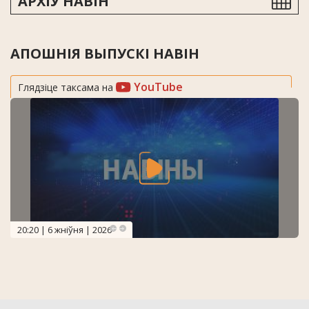
АРХІЎ НАВІН
АПОШНІЯ ВЫПУСКІ НАВІН
YouTube
Глядзіце таксама на
20:20 | 6 жніўня | 2026