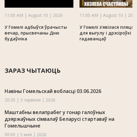
11:00 AM | August 10 | 2026
11:00 AM | August 10 | 202
У Гомелі адбыўся ўрачысты
У Гомелі з'явілася пляцоў
вечар, прысвечаны Дню
для выгулу і дрэсіроўкі х
будаўніка
гадаванцаў
ЗАРАЗ ЧЫТАЮЦЬ
Навіны Гомельскай вобласці 03.06.2026
20:35 | 3 чэрвеня | 2026
Маштабны велапрабег у гонар галоўных
дзяржаўных сімвалаў Беларусі стартаваў на
Гомельшчыне
00:00 | 5 мая | 2026