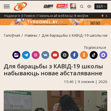
БЕЛ
Надвор'е ў Гомелі і Гомельскай вобласці 8 жніўня
У Гоме
Галоўная
Навiны
Для барацьбы з КАВІД-19 школы наб
Подписаться
Для барацьбы з КАВІД-19 школы
набываюць новае абсталяванне
15:40 | 9 снежня | 2020