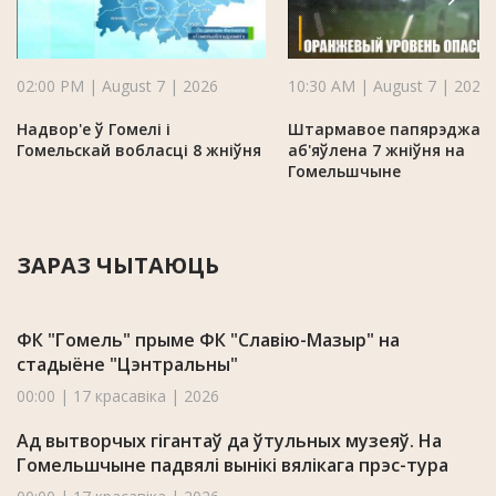
02:00 PM | August 7 | 2026
10:30 AM | August 7 | 2026
Надвор'е ў Гомелі і
Штармавое папярэджан
Гомельскай вобласці 8 жніўня
аб'яўлена 7 жніўня на
Гомельшчыне
ЗАРАЗ ЧЫТАЮЦЬ
ФК "Гомель" прыме ФК "Славію-Мазыр" на
стадыёне "Цэнтральны"
00:00 | 17 красавіка | 2026
Ад вытворчых гігантаў да ўтульных музеяў. На
Гомельшчыне падвялі вынікі вялікага прэс-тура