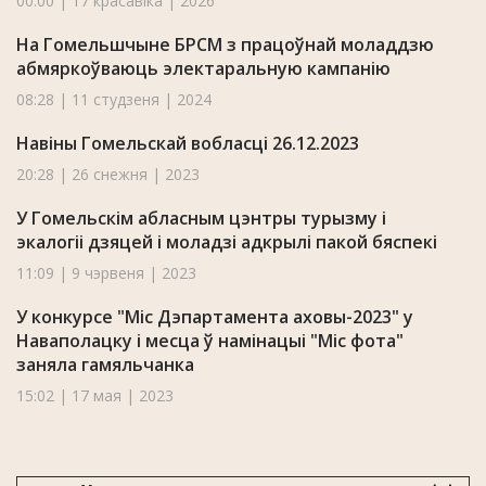
00:00 | 17 красавіка | 2026
На Гомельшчыне БРСМ з працоўнай моладдзю
абмяркоўваюць электаральную кампанію
08:28 | 11 студзеня | 2024
Навіны Гомельскай вобласці 26.12.2023
20:28 | 26 снежня | 2023
У Гомельскім абласным цэнтры турызму і
экалогіі дзяцей і моладзі адкрылі пакой бяспекі
11:09 | 9 чэрвеня | 2023
У конкурсе "Міс Дэпартамента аховы-2023" у
Наваполацку i месца ў намінацыі "Міс фота"
заняла гамяльчанка
15:02 | 17 мая | 2023