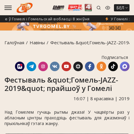
БЕЛ
ў Гомелі і Гомельскай вобласці 8 жніўня
У Гомелі з'яві
Галоўная
Навiны
Фестываль &quot;Гомель-JAZZ-2019&qu
Подписаться
Фестываль &quot;Гомель-JAZZ-
2019&quot; прайшоў у Гомелі
16:07 | 8 красавіка | 2019
Над Гомелем гучаць рытмы джаза! У чацвёрты раз у
абласным цэнтры праходзіць фестываль для джазмэнаў і
прыхільнікаў гэтага жанру.