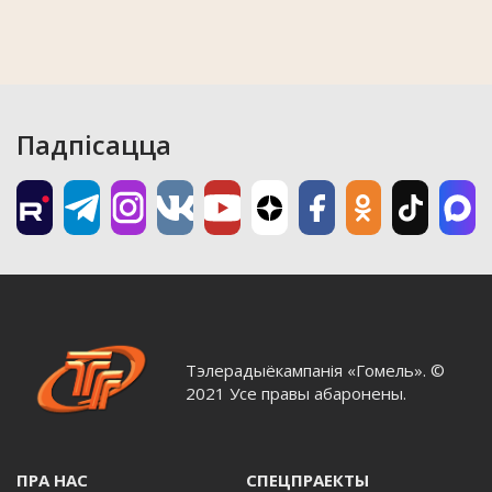
Падпісацца
Тэлерадыёкампанія «Гомель». ©
2021 Усе правы абаронены.
ПРА НАС
СПЕЦПРАЕКТЫ