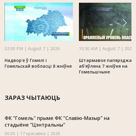
02:00 PM | August 7 | 2026
10:30 AM | August 7 | 2026
Надвор'е ў Гомелі і
Штармавое папярэджан
Гомельскай вобласці 8 жніўня
аб'яўлена 7 жніўня на
Гомельшчыне
ЗАРАЗ ЧЫТАЮЦЬ
ФК "Гомель" прыме ФК "Славію-Мазыр" на
стадыёне "Цэнтральны"
00:00 | 17 красавіка | 2026