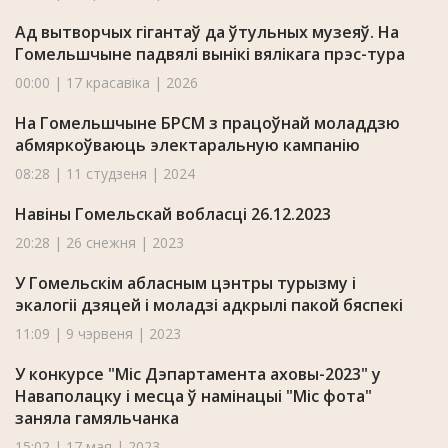
Ад вытворчых гігантаў да ўтульных музеяў. На
Гомельшчыне падвялі вынікі вялікага прэс-тура
00:00 | 17 красавіка | 2026
На Гомельшчыне БРСМ з працоўнай моладдзю
абмяркоўваюць электаральную кампанію
08:28 | 11 студзеня | 2024
Навіны Гомельскай вобласці 26.12.2023
20:28 | 26 снежня | 2023
У Гомельскім абласным цэнтры турызму і
экалогіі дзяцей і моладзі адкрылі пакой бяспекі
11:09 | 9 чэрвеня | 2023
У конкурсе "Міс Дэпартамента аховы-2023" у
Наваполацку i месца ў намінацыі "Міс фота"
заняла гамяльчанка
15:02 | 17 мая | 2023