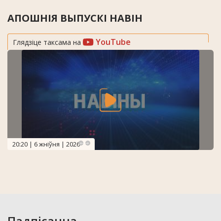
АПОШНІЯ ВЫПУСКІ НАВІН
YouTube
Глядзіце таксама на
20:20 | 6 жніўня | 2026
Падпісацца