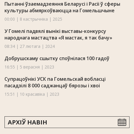
Пытанні ўзаемадзеяння Беларусі і Расіі ў сферы
культуры абмяркоўваюцца на Гомельшчыне
00:00 | 8 кастрычніка | 2025
У Гомелі падвялі вынікі выставы-конкурсу
народнага мастацтва «Я мастак, я так бачу»
08:34 | 27 лютага | 2024
Добрушскаму сшытку споўнілася 100 гадоў
16:55 | 5 верасня | 2023
Супрацоўнікі УСК па Гомельскай вобласці
пасадзілі 8 000 саджанцаў бярозы і хвоі
15:51 | 10 красавіка | 2023
АРХІЎ НАВІН