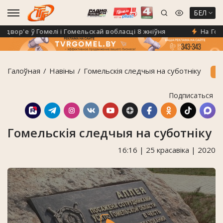
БЕЛ
ор'е ў Гомелі і Гомельскай вобласці 8 жніўня
На Гомель
Галоўная
Навiны
Гомельскія следчыя на суботніку
Подписаться
Гомельскія следчыя на суботніку
16:16 | 25 красавіка | 2020