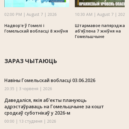
02:00 PM | August 7 | 2026
10:30 AM | August 7 | 2026
Надвор'е ў Гомелі і
Штармавое папярэджан
Гомельскай вобласці 8 жніўня
аб'яўлена 7 жніўня на
Гомельшчыне
ЗАРАЗ ЧЫТАЮЦЬ
Навіны Гомельскай вобласці 03.06.2026
20:35 | 3 чэрвеня | 2026
Даведаліся, якія аб'екты плануюць
адрэстаўраваць на Гомельшчыне за кошт
сродкаў суботнікаў у 2026-м
00:00 | 13 студзеня | 2026