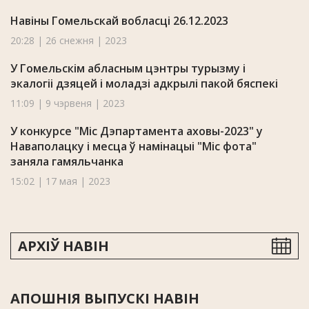
Навіны Гомельскай вобласці 26.12.2023
20:28 | 26 снежня | 2023
У Гомельскім абласным цэнтры турызму і
экалогіі дзяцей і моладзі адкрылі пакой бяспекі
11:09 | 9 чэрвеня | 2023
У конкурсе "Міс Дэпартамента аховы-2023" у
Наваполацку i месца ў намінацыі "Міс фота"
заняла гамяльчанка
15:02 | 17 мая | 2023
АРХІЎ НАВІН
АПОШНІЯ ВЫПУСКІ НАВІН