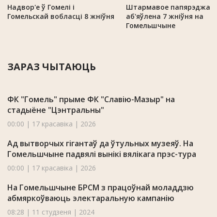
Надвор'е ў Гомелі і
Штармавое папярэджан
Гомельскай вобласці 8 жніўня
аб'яўлена 7 жніўня на
Гомельшчыне
ЗАРАЗ ЧЫТАЮЦЬ
ФК "Гомель" прыме ФК "Славію-Мазыр" на
стадыёне "Цэнтральны"
00:00 | 17 красавіка | 2026
Ад вытворчых гігантаў да ўтульных музеяў. На
Гомельшчыне падвялі вынікі вялікага прэс-тура
00:00 | 17 красавіка | 2026
На Гомельшчыне БРСМ з працоўнай моладдзю
абмяркоўваюць электаральную кампанію
08:28 | 11 студзеня | 2024