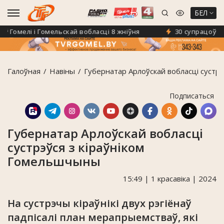
БЕЛ
омелі і Гомельскай вобласці 8 жніўня
30 супрацоўнікаў 
Галоўная
Навiны
Губернатар Арлоўскай вобласці сустр
Подписаться
Губернатар Арлоўскай вобласці
сустрэўся з кіраўніком
Гомельшчыны
15:49 | 1 красавіка | 2024
На сустрэчы кіраўнікі двух рэгіёнаў
падпісалі план мерапрыемстваў, які