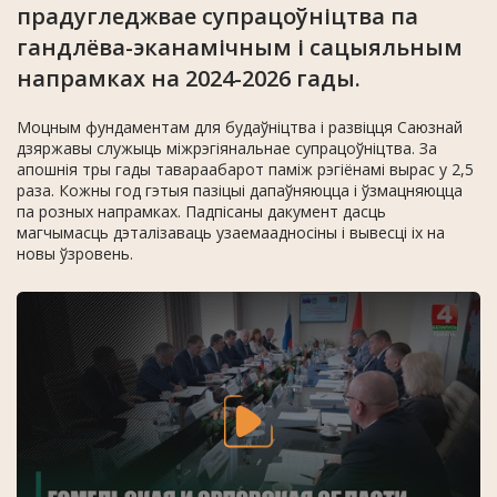
прадугледжвае супрацоўніцтва па
гандлёва-эканамічным і сацыяльным
напрамках на 2024-2026 гады.
Моцным фундаментам для будаўніцтва і развіцця Саюзнай
дзяржавы служыць міжрэгіянальнае супрацоўніцтва. За
апошнія тры гады тавараабарот паміж рэгіёнамі вырас у 2,5
раза. Кожны год гэтыя пазіцыі дапаўняюцца і ўзмацняюцца
па розных напрамках. Падпісаны дакумент дасць
магчымасць дэталізаваць узаемаадносіны і вывесці іх на
новы ўзровень.