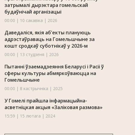
затрымалі дырэктара гомельскай
будаўнічай арганізацыі
00:00 | 10 сакавіка | 2026
Даведаліся, якія аб'екты плануюць
адрэстаўраваць на Гомельшчыне за
кошт сродкаў суботнікаў у 2026-м
00:00 | 13 студзеня | 2026
Пытанні ўзаемадзеяння Беларусі і Расіі ў
сферы культуры абмяркоўваюцца на
Гомельшчыне
00:00 | 8 кастрычніка | 2025
У Гомелі прайшла інфармацыйна-
асветніцкая акцыя «Заліковая размова»
15:59 | 15 лютага | 2024
Супрацоўнікі УСК па Гомельскай вобласці
пасадзілі 8 000 саджанцаў бярозы і хвоі