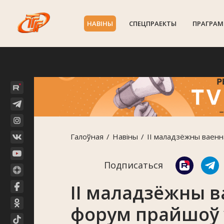
НАВIНЫ
СПЕЦПРАЕКТЫ
ПРАГРАМ
Галоўная
Навiны
ІІ маладзёжны ваен
Подписаться
ІІ маладзёжны 
форум прайшоў 