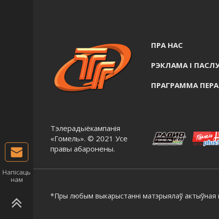
ПРА НАС
РЭКЛАМА I ПАСЛУ
ПРАГРАММА ПЕР
Тэлерадыёкампанія
«Гомель». © 2021 Усе
правы абаронены.
Напісаць
нам
*Пры любым выкарыстанні матэрыялаў актыўная г