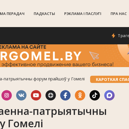
МА ПЕРАДАЧ
ПАДКАСТЫ
РЭКЛАМА I ПАСЛУГI
ПРА НАС
Трагедыя на
на-патрыятычны форум прайшоў у Гомелі
КАРОТКАЯ СПА
ваенна-патрыятычны
у Гомелі