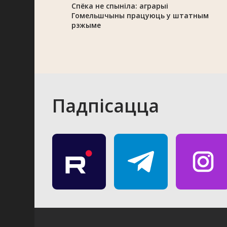
Спёка не спыніла: аграрыі
Гомельшчыны працуюць у штатным
рэжыме
Падпісацца