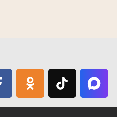
зе ў Светлагорскім
Надвор'е ў Гомелі і Гомельскай
07:15 | 18 чэрвеня | 2019
атыры чалавекі, сярод
вобласці 7 жніўня