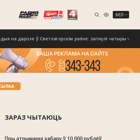
БЕЛ
 дарозе ў Светлагорскім раёне: загінулі чатыры чалавекі, ся
СЫЛКА
ЗАРАЗ ЧЫТАЮЦЬ
Пры атрыманні хабару ў 10 000 рублёў