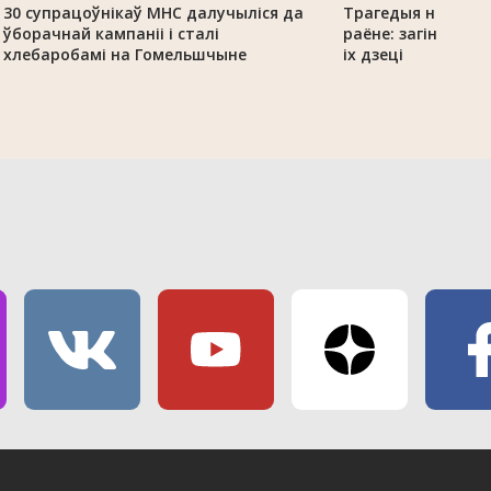
30 супрацоўнікаў МНС далучыліся да
Трагедыя на даро
ўборачнай кампаніі і сталі
раёне: загінулі ч
хлебаробамі на Гомельшчыне
іх дзеці