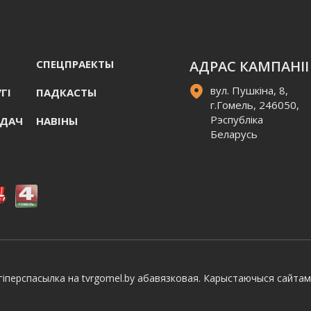
СПЕЦПРАЕКТЫ
АДРАС КАМПАНІІ
вул. Пушкіна, 8,
ГI
ПАДКАСТЫ
г.Гомель, 246050,
Рэспубліка
АДАЧ
НАВIНЫ
Беларусь
іперспасылка на tvrgomel.by абавязковая. Карыстаючыся сайтам