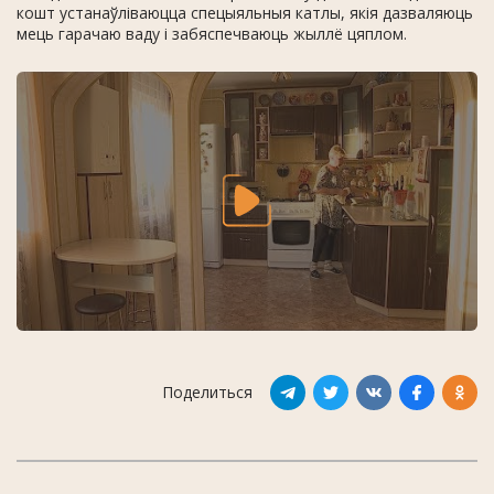
кошт устанаўліваюцца спецыяльныя катлы, якія дазваляюць
мець гарачаю ваду і забяспечваюць жыллё цяплом.
Поделиться