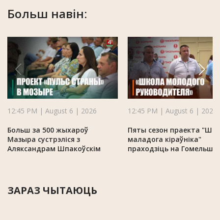
Больш навін:
12:45 PM | August 6 | 2026
12:45 PM | August 6 | 2026
Больш за 500 жыхароў
Пяты сезон праекта "Шк
Мазыра сустрэліся з
маладога кіраўніка"
Аляксандрам Шпакоўскім
праходзіць на Гомельшч
ЗАРАЗ ЧЫТАЮЦЬ