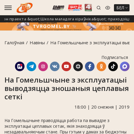
БЕЛ
 праекта &quot;Школа маладога кіраўніка&quot; праходзіць на
Галоўная
Навiны
На Гомельшчыне з эксплуатацыі выво
Подписаться
На Гомельшчыне з эксплуатацыі
выводзяцца зношаныя цеплавыя
сеткі
18:00 | 20 снежня | 2019
На Гомельшчыне праводзіцца работа па вывадзе з
эксплуатацыі цеплавых сетак, якія знаходзяцца ў
незадавальняючым стане. Пры гэтым у дамах за бюджэтны