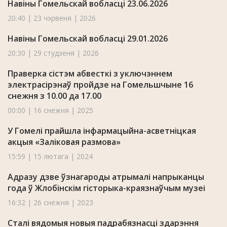
Навіны Гомельскай вобласці 23.06.2026
20:40 | 23 чэрвеня | 2026
Навіны Гомельскай вобласці 29.01.2026
20:30 | 29 студзеня | 2026
Праверка сістэм абвесткі з уключэннем
электрасірэнаў пройдзе на Гомельшчыне 16
снежня з 10.00 да 17.00
00:00 | 16 снежня | 2025
У Гомелі прайшла інфармацыйна-асветніцкая
акцыя «Заліковая размова»
15:59 | 15 лютага | 2024
Адразу дзве ўзнагароды атрымалі напрыканцы
года ў Жлобінскім гісторыка-краязнаўчым музеі
16:32 | 26 снежня | 2023
Сталі вядомыя новыя падрабязнасці здарэння