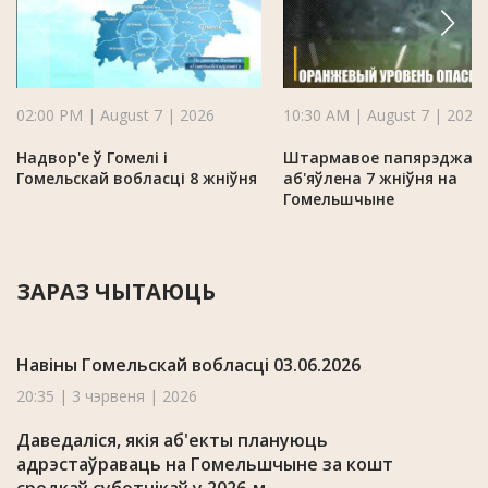
02:00 PM | August 7 | 2026
10:30 AM | August 7 | 2026
Надвор'е ў Гомелі і
Штармавое папярэджан
Гомельскай вобласці 8 жніўня
аб'яўлена 7 жніўня на
Гомельшчыне
ЗАРАЗ ЧЫТАЮЦЬ
Навіны Гомельскай вобласці 03.06.2026
20:35 | 3 чэрвеня | 2026
Даведаліся, якія аб'екты плануюць
адрэстаўраваць на Гомельшчыне за кошт