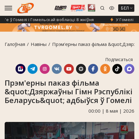
БЕЛ
 ў Гомелі і Гомельскай вобласці 8 жніўня
У Гомелі з'яв
Галоўная
Навiны
Прэм'ерны паказ фільма &quot;Дзяржаў
Подписаться
Прэм'ерны паказ фільма
&quot;Дзяржаўны Гімн Рэспублікі
Беларусь&quot; адбыўся ў Гомелі
00:00 | 8 мая | 2026