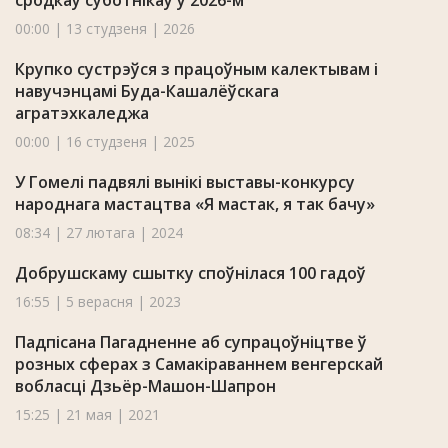
сродкаў суботнікаў у 2026-м
00:00 | 13 студзеня | 2026
Крупко сустрэўся з працоўным калектывам і
навучэнцамі Буда-Кашалёўскага
агратэхкаледжа
00:00 | 16 студзеня | 2025
У Гомелі падвялі вынікі выставы-конкурсу
народнага мастацтва «Я мастак, я так бачу»
08:34 | 27 лютага | 2024
Добрушскаму сшытку споўнілася 100 гадоў
16:55 | 5 верасня | 2023
Падпісана Пагадненне аб супрацоўніцтве ў
розных сферах з Самакіраваннем венгерскай
вобласці Дзьёр-Машон-Шапрон
15:25 | 21 мая | 2021