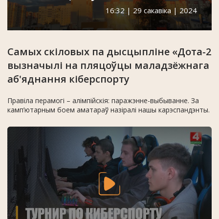
16:32 | 29 сакавіка | 2024
Самых скіловых па дысцыпліне «Дота-2
вызначылі на пляцоўцы маладзёжнага
аб'яднання кіберспорту
Правіла перамогі – алімпійскія: паражэнне-выбыванне. За
камп’ютарным боем аматараў назіралі нашы карэспандэнты.