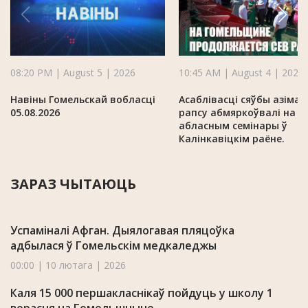
08:20 PM | August 5 | 2026
10:45 AM | August 4 | 2026
Навіны Гомельскай вобласці
Асаблівасці сяўбы азімаг
05.08.2026
рапсу абмяркоўвалі на
абласным семінары ў
Калінкавіцкім раёне.
ЗАРАЗ ЧЫТАЮЦЬ
Успаміналі Афган. Дыялогавая пляцоўка
адбылася ў Гомельскім медкаледжы
00:00 | 10 лютага | 2026
Каля 15 000 першакласнікаў пойдуць у школу 1