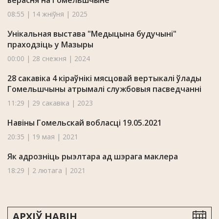
верасня на Гомельшчыне
08:55 | 14 жніўня | 2025
Унікальная выстава "Медыцына будучыні"
праходзіць у Мазыры
00:00 | 28 снежня | 2024
28 сакавіка 4 кіраўнікі мясцовай вертыкалі ўлады
Гомельшчыны атрымалі службовыя пасведчанні
11:29 | 29 сакавіка | 2023
Навіны Гомельскай вобласці 19.05.2021
20:35 | 19 мая | 2021
Як адрозніць рыэлтара ад шэрага маклера
18:29 | 2 лютага | 2021
АРХІЎ НАВІН