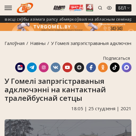
БЕЛ
васці сяўбы азімага рапсу абмяркоўвалі на абласным семінары ў 
Галоўная
Навiны
У Гомелі запрэгістраваныя адключэнні
Подписаться
У Гомелі запрэгістраваныя
адключэнні на кантактнай
тралейбуснай сетцы
18:05 | 25 студзеня | 2021