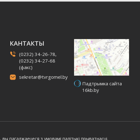
КАНТАКТЫ
(0232) 34-26-78,
(0232) 34-27-68
(факс)
sekretar@tvrgomel.by
Падтрымка сайта
16kb.by
, вы пагаджаецеся з умовамі
палітыкі прыватнасці.