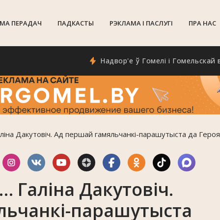
МА ПЕРАДАЧ
ПАДКАСТЫ
РЭКЛАМА I ПАСЛУГI
ПРА НАС
Надвор'е ў Гомелі і Гомельскай воблас
аліна Дакутовіч. Ад першай гамяльчанкі-парашутыста да Геро
… Галіна Дакутовіч.
льчанкі-парашутыста