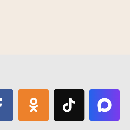
 | 2026
10:30 AM | August 7 | 2026
правяраюць
У Гомелі з'явіўся "Зялёны маршрут
спякоты
"Волатава"" - новае месца для
адпачынку