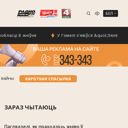
БЕЛ
ці 8 жніўня
У Гомелі з'явіўся &quot;Зялёны маршру
я вайны
КАРОТКАЯ СПАСЫЛКА
ЗАРАЗ ЧЫТАЮЦЬ
Паглядзелі, як праходзіць жніво ў