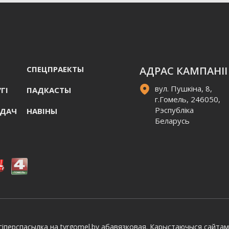
СПЕЦПРАЕКТЫ
АДРАС КАМПАНІІ
вул. Пушкіна, 8,
ГI
ПАДКАСТЫ
г.Гомель, 246050,
Рэспубліка
АДАЧ
НАВIНЫ
Беларусь
іперспасылка на tvrgomel.by абавязковая. Карыстаючыся сайтам