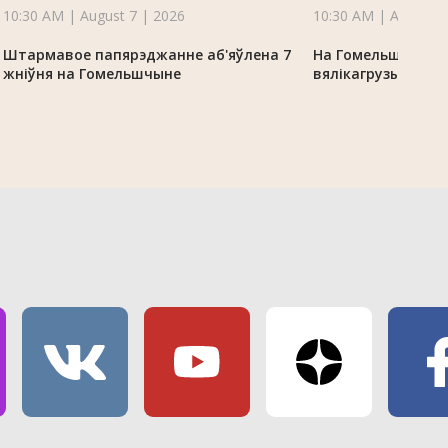
10:30 AM | August 7 | 2026
10:30 AM | August 7
Штармавое папярэджанне аб'яўлена 7
На Гомельшчыне 
жніўня на Гомельшчыне
вялікагрузы з-за 