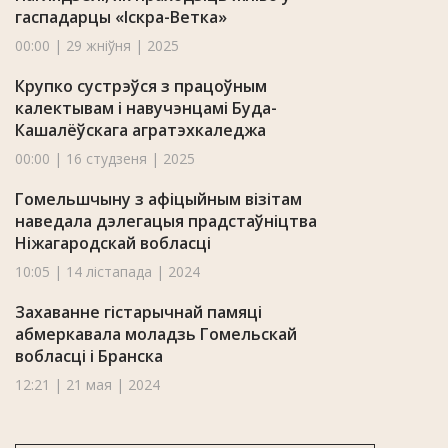
гаспадарцы «Іскра-Ветка»
00:00 | 29 жніўня | 2025
Крупко сустрэўся з працоўным
калектывам і навучэнцамі Буда-
Кашалёўскага агратэхкаледжа
00:00 | 16 студзеня | 2025
Гомельшчыну з афіцыйным візітам
наведала дэлегацыя прадстаўніцтва
Ніжагародскай вобласці
10:05 | 14 лістапада | 2024
Захаванне гістарычнай памяці
абмеркавала моладзь Гомельскай
вобласці і Бранска
12:21 | 21 мая | 2024
У Гомельскім абласным цэнтры турызму
і экалогіі дзяцей і моладзі адкрылі пакой