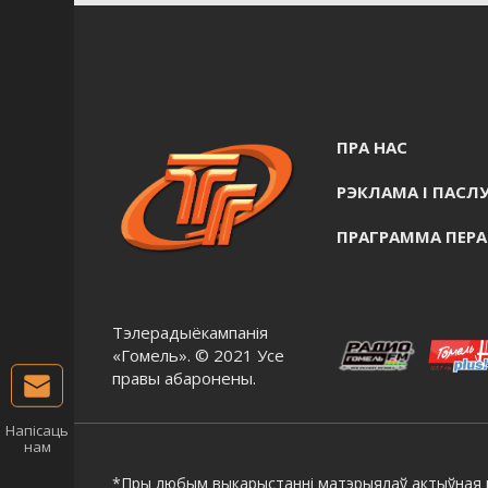
ПРА НАС
РЭКЛАМА I ПАСЛУ
ПРАГРАММА ПЕР
Тэлерадыёкампанія
«Гомель». © 2021 Усе
правы абаронены.
Напісаць
нам
*Пры любым выкарыстанні матэрыялаў актыўная г