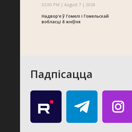
02:00 PM | August 7 | 2026
Надвор'е ў Гомелі і Гомельскай
вобласці 8 жніўня
Падпісацца