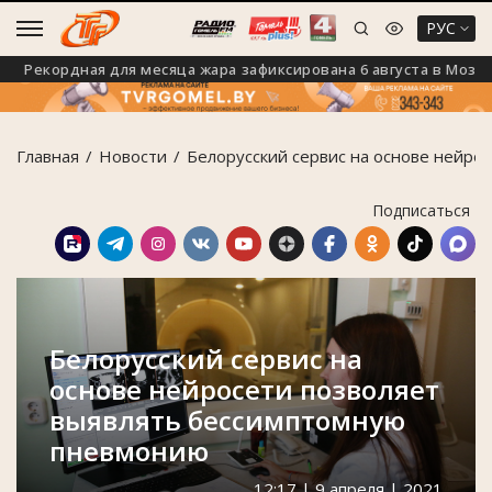
РУС
екордная для месяца жара зафиксирована 6 августа в Мозыре
Главная
Новости
Белорусский сервис на основе нейро
Подписаться
Белорусский сервис на
основе нейросети позволяет
выявлять бессимптомную
пневмонию
12:17 | 9 апреля | 2021