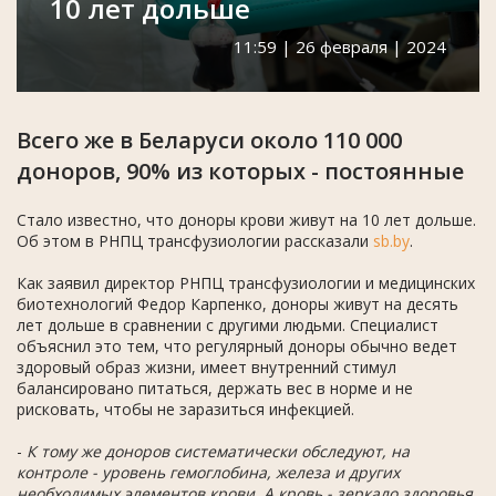
10 лет дольше
11:59 | 26 февраля | 2024
Всего же в Беларуси около 110 000
доноров, 90% из которых - постоянные
Стало известно, что доноры крови живут на 10 лет дольше.
Об этом в РНПЦ трансфузиологии рассказали
sb.by
.
Как заявил директор РНПЦ трансфузиологии и медицинских
биотехнологий Федор Карпенко, доноры живут на десять
лет дольше в сравнении с другими людьми. Специалист
объяснил это тем, что регулярный доноры обычно ведет
здоровый образ жизни, имеет внутренний стимул
балансировано питаться, держать вес в норме и не
рисковать, чтобы не заразиться инфекцией.
-
К тому же доноров систематически обследуют, на
контроле - уровень гемоглобина, железа и других
необходимых элементов крови. А кровь - зеркало здоровья,