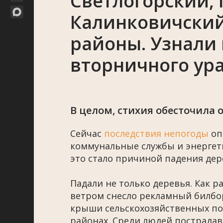
Светлогорский,
Калинковичский
районы. Узнали
вторничного ур
В целом, стихия обесточила 
Сейчас
последствия непогоды
оп
коммунальные службы и энергети
это стало причиной падения дере
Падали не только деревья. Как р
ветром снесло рекламный билбо
крыши сельскохозяйственных по
районах. Среди людей пострадав