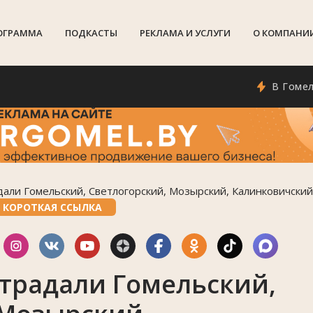
ОГРАММА
ПОДКАСТЫ
РЕКЛАМА И УСЛУГИ
О КОМПАНИ
В Гомеле сост
али Гомельский, Светлогорский, Мозырский, Калинковичский
КОРОТКАЯ ССЫЛКА
страдали Гомельский,