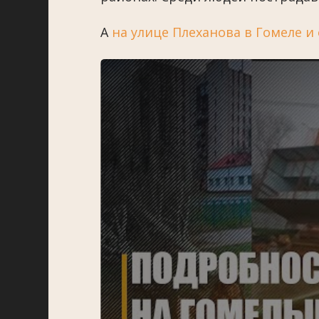
А
на улице Плеханова в Гомеле и