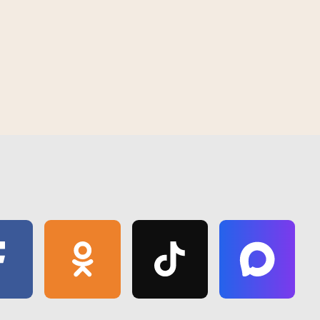
ся торжественный
В Гомеле появилась площадка для
ый Дню строителя
выгула и дрессировки домашних
питомцев