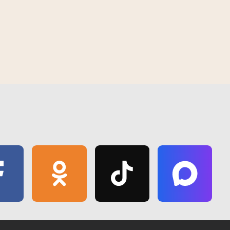
иям Гомельщины
Плюс 40 на термометрах и тысячи
10:57 | 28 апреля | 2017
ки МЧС
тонн в общий каравай, несмотря на
жару