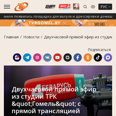
РУС
меле появилась площадка для выгула и дрессировки домашних 
Главная
Новости
Двухчасовой прямой эфир из студии 
Подписаться
Двухчасовой прямой эфир
из студии ТРК
&quot;Гомель&quot; с
прямой трансляцией