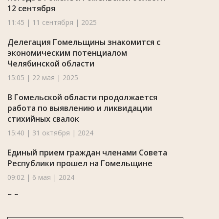
12 сентября
11:45 | 11 сентября | 2025
Делегация Гомельщины знакомится с
экономическим потенциалом
Челябинской области
15:05 | 22 мая | 2025
В Гомельской области продолжается
работа по выявлению и ликвидации
стихийных свалок
15:40 | 31 октября | 2024
Единый прием граждан членами Совета
Республики прошел на Гомельщине
09:02 | 6 мая | 2024
В Гомель привезут сразу три святыни –
частицы мощей небесных покровителей
Беларуси