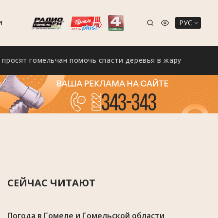
РУС
И
гомельчан помочь спасти деревья в жару
Гомель н
СЕЙЧАС ЧИТАЮТ
Погода в Гомеле и Гомельской области