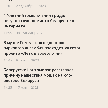
08:01 | 27 декабря | 2023
17-летний гомельчанин продал
несуществующее авто белоруске в
интернете
11:55 | 30 ноября | 2023
В музее Гомельского дворцово-
паркового ансамбля проходит VII сезон
проекта «Лето в археологии»
10:47 | 9 июня | 2023
Белорусский энтомолог рассказала
причину нашествия мошек на юго-
востоке Беларуси
14:25 | 17 мая | 2023
Госпогранкомитет озвучил правила
посещения приграничья на Радуницу