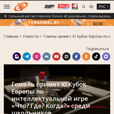
РУС
Сильный ветер повалил более 40 деревьев, повреждены 5 ав
Главная
Новости
Гомель примет XI Кубок Европы по ин
Подписаться
Гомель примет XI Кубок
Европы по
интеллектуальной игре
«Что? Где? Когда?» среди
школьников