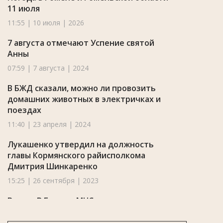
11 июля
11:55 | 10 июля | 2026
7 августа отмечают Успение святой
Анны
07:59 | 7 августа | 2024
В БЖД сказали, можно ли провозить
домашних животных в электричках и
поездах
11:40 | 23 апреля | 2024
Лукашенко утвердил на должность
главы Кормянского райисполкома
Дмитрия Шинкаренко
15:25 | 26 сентября | 2023
Видео. В Гомеле МЧС представило
«Частушки безопасности» для
пенсионеров