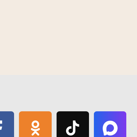
посвящённый Дню Победы
 2026
15:30 | 5 августа | 2026
15:32 | 10 мая | 2017
ой области
Экологи просят гомельчан помочь
спасти деревья в жару