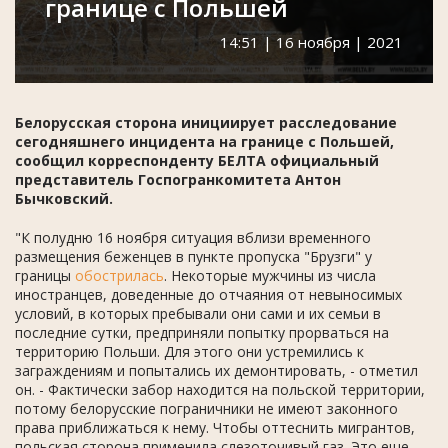
границе с Польшей
14:51 | 16 ноября | 2021
Белорусская сторона инициирует расследование
сегодняшнего инцидента на границе с Польшей,
сообщил корреспонденту БЕЛТА официальный
представитель Госпогранкомитета Антон
Бычковский.
"К полудню 16 ноября ситуация вблизи временного
размещения беженцев в пункте пропуска "Брузги" у
границы
обострилась
. Некоторые мужчины из числа
иностранцев, доведенные до отчаяния от невыносимых
условий, в которых пребывали они сами и их семьи в
последние сутки, предприняли попытку прорваться на
территорию Польши. Для этого они устремились к
заграждениям и попытались их демонтировать, - отметил
он. - Фактически забор находится на польской территории,
потому белорусские пограничники не имеют законного
права приближаться к нему. Чтобы оттеснить мигрантов,
польская сторона применила слезоточивый газ. Это еще