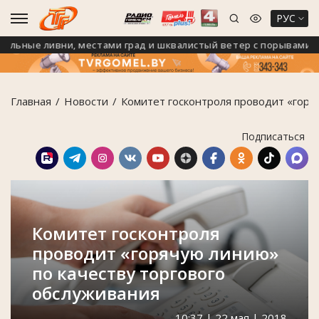
РУС
ьные ливни, местами град и шквалистый ветер с порывами до 24
Главная
Новости
Комитет госконтроля проводит «горя
Подписаться
Комитет госконтроля
проводит «горячую линию»
по качеству торгового
обслуживания
10:37 | 22 мая | 2018