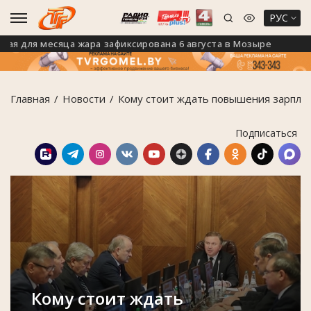
РУС
для месяца жара зафиксирована 6 августа в Мозыре
На
Главная
Новости
Кому стоит ждать повышения зарпла
Подписаться
Кому стоит ждать