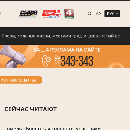
РУС
И
, сильные ливни, местами град и шквалистый ветер с поры
ОРОТКАЯ ССЫЛКА
СЕЙЧАС ЧИТАЮТ
Гомель - Брестская крепость: участники