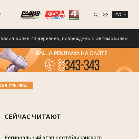
РУС
И
 более 40 деревьев, повреждены 5 автомобилей
В
КАЯ ССЫЛКА
СЕЙЧАС ЧИТАЮТ
Региональный этап республиканского