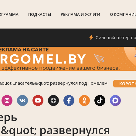
ОГРАММА
ПОДКАСТЫ
РЕКЛАМА И УСЛУГИ
О КОМПАНИ
Сильный ветер повалил
&quot;Спасатель&quot; развернулся под Гомелем
КОРОТ
ерь
&quot; развернулся