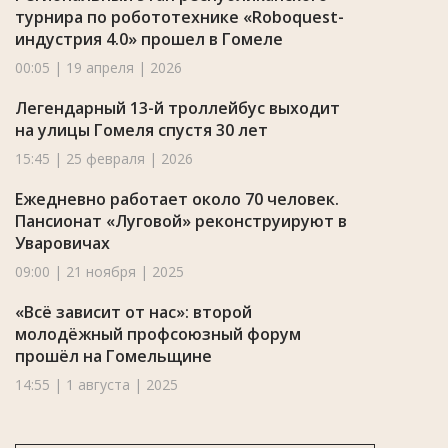
турнира по робототехнике «Roboquest-
индустрия 4.0» прошел в Гомеле
00:05 | 19 апреля | 2026
Легендарный 13-й троллейбус выходит
на улицы Гомеля спустя 30 лет
15:45 | 25 февраля | 2026
Ежедневно работает около 70 человек.
Пансионат «Луговой» реконструируют в
Уваровичах
09:00 | 21 ноября | 2025
«Всё зависит от нас»: второй
молодёжный профсоюзный форум
прошёл на Гомельщине
14:55 | 1 августа | 2025
По случаю 105-летия образования УВД
Гомельщины рассказываем о