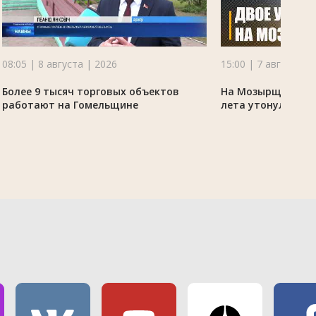
08:05 | 8 августа | 2026
15:00 | 7 августа |
Более 9 тысяч торговых объектов
На Мозырщине в 
работают на Гомельщине
лета утонули дво