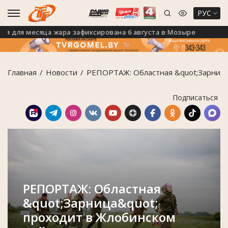
РУС
ля месяца жара зафиксирована 6 августа в Мозыре
На 
Главная
Новости
РЕПОРТАЖ: Областная &quot;Зарница
Подписаться
РЕПОРТАЖ: Областная
&quot;Зарница&quot;
проходит в Жлобинском