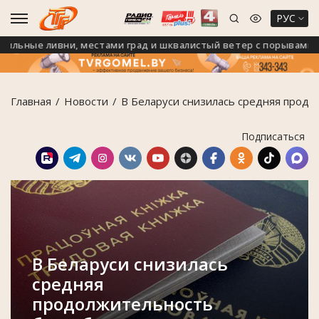
РУС
льные ливни, местами град и шквалистый ветер с порывами до 2
Главная
Новости
В Беларуси снизилась средняя прод
Подписаться
В Беларуси снизилась
средняя
продолжительность