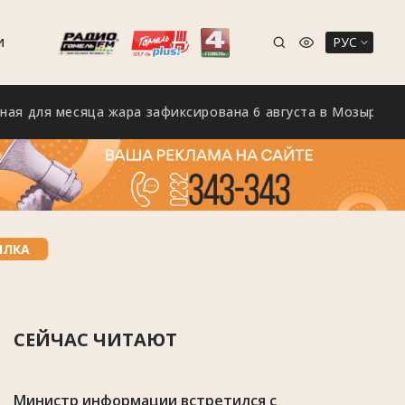
РУС
И
я месяца жара зафиксирована 6 августа в Мозыре
ЫЛКА
СЕЙЧАС ЧИТАЮТ
Министр информации встретился с