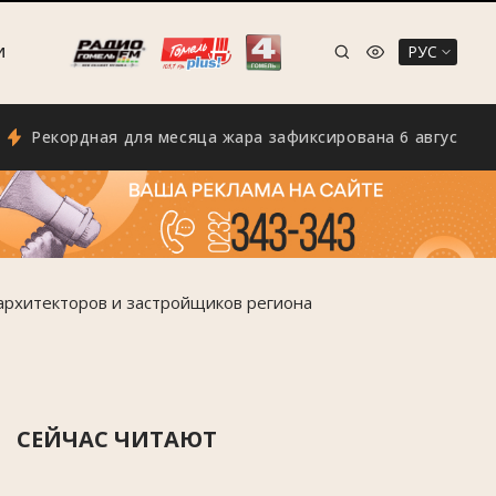
РУС
И
кордная для месяца жара зафиксирована 6 августа в Мозы
архитекторов и застройщиков региона
СЕЙЧАС ЧИТАЮТ