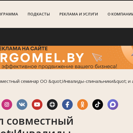
ОГРАММА
ПОДКАСТЫ
РЕКЛАМА И УСЛУГИ
О КОМПАНИ
Ре
вместный семинар ОО &quot;Инвалиды-спинальники&quot; и 
л совместный