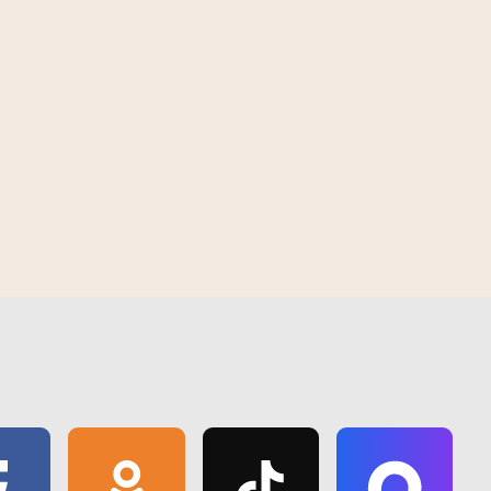
Умер отец Майкла Джексона
09:53 | 28 июня | 2018
 2026
15:00 | 7 августа | 2026
ся торжественный
В Гомеле появилась площадка для
ый Дню строителя
выгула и дрессировки домашних
питомцев