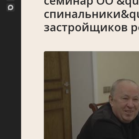
семинар ОО &qu
спинальники&qu
застройщиков р