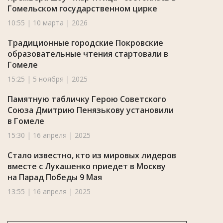
Гомельском государственном цирке
10:55 | 10 марта | 2026
Традиционные городские Покровские
образовательные чтения стартовали в
Гомеле
15:25 | 5 ноября | 2025
Памятную табличку Герою Советского
Союза Дмитрию Пенязькову установили
в Гомеле
15:30 | 16 апреля | 2025
Стало известно, кто из мировых лидеров
вместе с Лукашенко приедет в Москву
на Парад Победы 9 Мая
13:55 | 16 апреля | 2025
Лукашенко сделал заявление о
предстоящей амнистии и сказал, что не