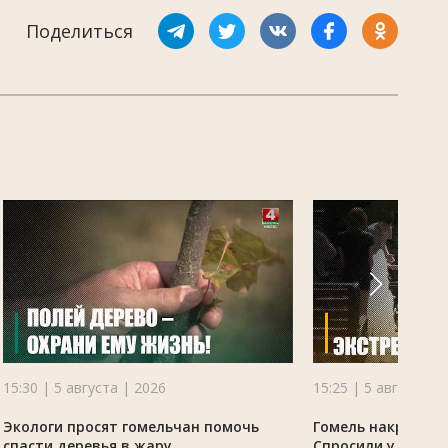
Поделиться
15:30 | 5 августа | 2026
15:25 | 5 августа |
Экологи просят гомельчан помочь
Гомель накрыла ж
спасти деревья в жару
Спросили у жителе