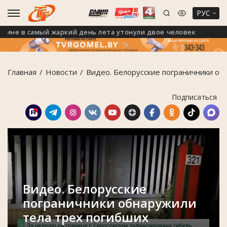
РУС
 в самый жаркий день лета утонули двое человек
В 
Главная
Новости
Видео. Белорусские пограничники обн
Подписаться
Видео. Белорусские
пограничники обнаружили
тела трех погибших