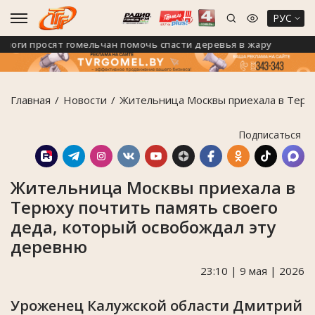
РУС
ги просят гомельчан помочь спасти деревья в жару
Го
Главная
Новости
Жительница Москвы приехала в Терюх
Подписаться
Жительница Москвы приехала в
Терюху почтить память своего
деда, который освобождал эту
деревню
23:10 | 9 мая | 2026
Уроженец Калужской области Дмитрий