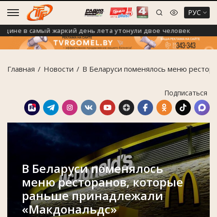
РУС
е в самый жаркий день лета утонули двое человек
В
Главная
Новости
В Беларуси поменялось меню рестор
Подписаться
В Беларуси поменялось
меню ресторанов, которые
раньше принадлежали
«Макдональдс»