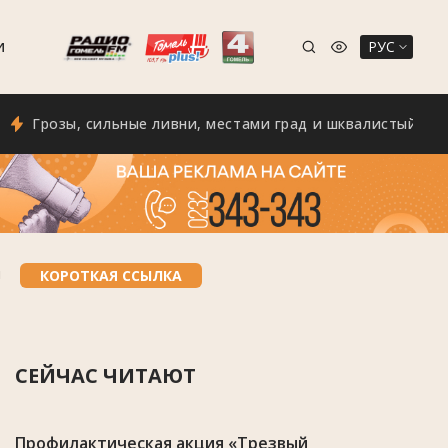
РУС
И
озы, сильные ливни, местами град и шквалистый ветер с п
ы
КОРОТКАЯ ССЫЛКА
СЕЙЧАС ЧИТАЮТ
Профилактическая акция «Трезвый