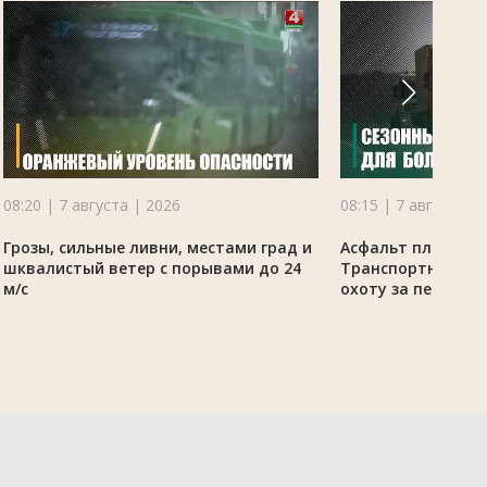
08:20 | 7 августа | 2026
08:15 | 7 августа |
Грозы, сильные ливни, местами град и
Асфальт плавится
шквалистый ветер с порывами до 24
Транспортные ин
м/с
охоту за перегр