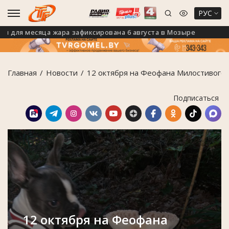
РУС
ля месяца жара зафиксирована 6 августа в Мозыре
На 
Главная
Новости
12 октября на Феофана Милостивого п
Подписаться
12 октября на Феофана