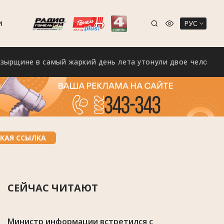
РУС
И
е в самый жаркий день лета утонули двое человек
КАЯ ССЫЛКА
СЕЙЧАС ЧИТАЮТ
Министр информации встретился с