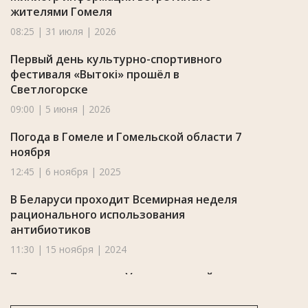
жителями Гомеля
08:25 | 31 июля | 2026
Первый день культурно-спортивного
фестиваля «Вытокі» прошёл в
Светлогорске
09:00 | 5 июня | 2026
Погода в Гомеле и Гомельской области 7
ноября
12:45 | 6 ноября | 2025
В Беларуси проходит Всемирная неделя
рационального использования
антибиотиков
11:30 | 15 ноября | 2024
7 августа отмечают Успение святой
Анны