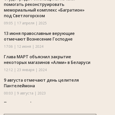
помогать реконструировать
мемориальный комплекс «Багратион»
под Светлогорском
09:05 | 17 апреля | 2025
13 июня православные верующие
отмечают Вознесение Господне
17:06 | 12 июня | 2024
Глава МАРТ объяснил закрытие
некоторых магазинов «Алми» в Беларуси
12:12 | 23 января | 2024
9 августа отмечают день целителя
Пантелеймона
00:03 | 9 августа | 2023
Появилась афиша праздничных
мероприятий, посвященных Дню
Победы, а также Дню Государственной