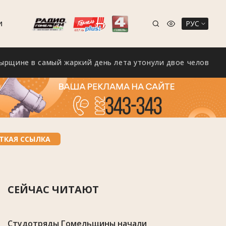
РУС
И
в самый жаркий день лета утонули двое человек
ТКАЯ ССЫЛКА
СЕЙЧАС ЧИТАЮТ
Студотряды Гомельщины начали