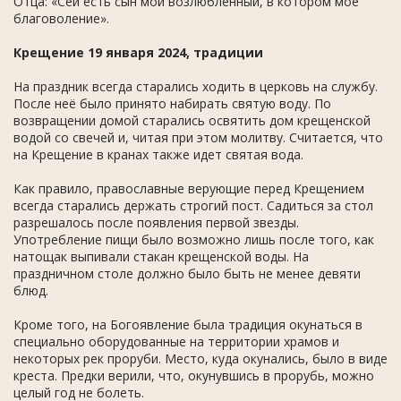
Отца: «Сей есть сын мой возлюбленный, в котором мое
благоволение».
Крещение 19 января 2024, традиции
На праздник всегда старались ходить в церковь на службу.
После неё было принято набирать святую воду. По
возвращении домой старались освятить дом крещенской
водой со свечей и, читая при этом молитву. Считается, что
на Крещение в кранах также идет святая вода.
Как правило, православные верующие перед Крещением
всегда старались держать строгий пост. Садиться за стол
разрешалось после появления первой звезды.
Употребление пищи было возможно лишь после того, как
натощак выпивали стакан крещенской воды. На
праздничном столе должно было быть не менее девяти
блюд.
Кроме того, на Богоявление была традиция окунаться в
специально оборудованные на территории храмов и
некоторых рек проруби. Место, куда окунались, было в виде
креста. Предки верили, что, окунувшись в прорубь, можно
целый год не болеть.