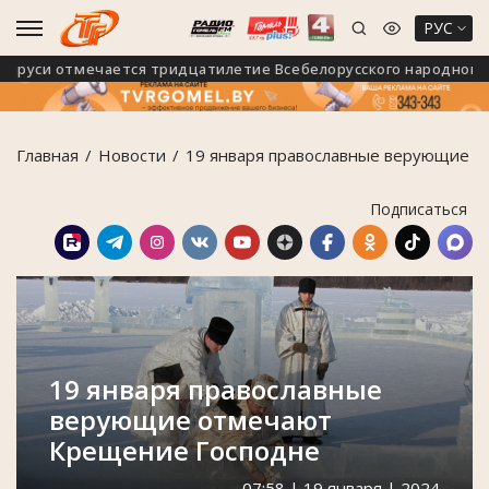
РУС
уси отмечается тридцатилетие Всебелорусского народного собр
Главная
Новости
19 января православные верующие 
Подписаться
19 января православные
верующие отмечают
Крещение Господне
07:58 | 19 января | 2024