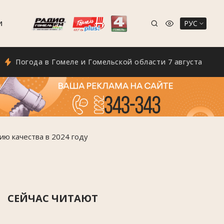
РУС
И
года в Гомеле и Гомельской области 7 августа
Эк
ю качества в 2024 году
СЕЙЧАС ЧИТАЮТ