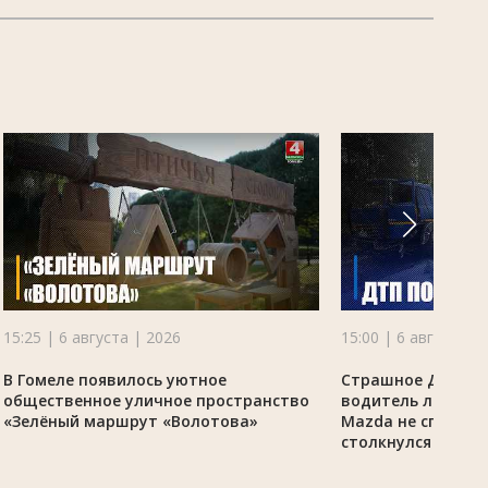
15:25 | 6 августа | 2026
15:00 | 6 августа |
В Гомеле появилось уютное
Страшное ДТП по
общественное уличное пространство
водитель легково
«Зелёный маршрут «Волотова»
Mazda не справил
столкнулся с гру