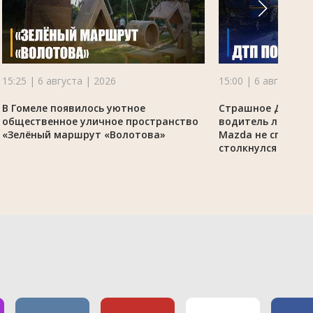
15:25 | 6 августа | 2026
15:00 | 6 августа |
В Гомеле появилось уютное
Страшное ДТП по
общественное уличное пространство
водитель легково
«Зелёный маршрут «Волотова»
Mazda не справил
столкнулся с гру