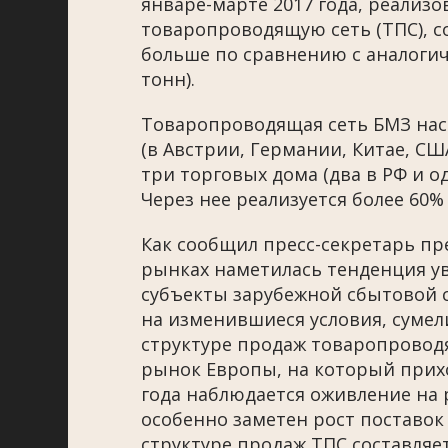
январе-марте 2017 года, реализ
товаропроводящую сеть (ТПС), со
больше по сравнению с аналоги
тонн).
Товаропроводящая сеть БМЗ нас
(в Австрии, Германии, Китае, С
три торговых дома (два в РФ и о
Через нее реализуется более 60%
Как сообщил пресс-секретарь пр
рынках наметилась тенденция ув
субъекты зарубежной сбытовой 
на изменившиеся условия, сумел
структуре продаж товаропровод
рынок Европы, на который прихо
года наблюдается оживление на 
особенно заметен рост поставок
структуре продаж ТПС составляет