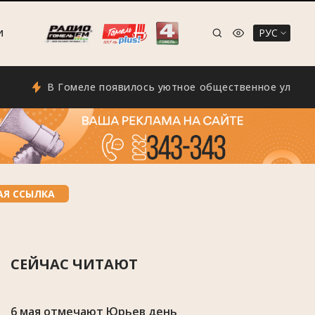
РУС
И
В Гомеле появилось уютное общественное уличное прос
АЯ ССЫЛКА
СЕЙЧАС ЧИТАЮТ
6 мая отмечают Юрьев день