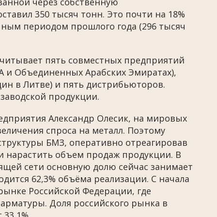
ованной через собственную
ставил 350 тысяч тонн. Это почти на 18%
чным периодом прошлого года (296 тысяч
читывает пять совместных предприятий
ША и Объединенных Арабских Эмиратах),
дин в Литве) и пять дистрибьюторов.
 заводской продукции.
едприятия Александр Олесик, на мировых
еличения спроса на металл. Поэтому
структуры БМЗ, оперативно отреагировав
и нарастить объем продаж продукции. В
ящей сети основную долю сейчас занимает
дится 62,3% объёма реализации. С начала
рынке Российской Федерации, где
 арматуры. Доля российского рынка в
 33,1%.