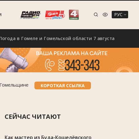
РУС
И
в Гомеле и Гомельской области 7 августа
Экологи
а Гомельщине
КОРОТКАЯ ССЫЛКА
СЕЙЧАС ЧИТАЮТ
Как мастер из Буда-Кошелёвского