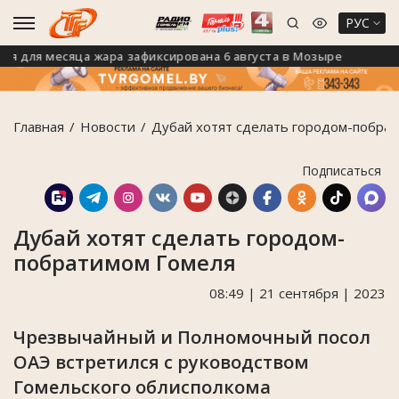
РУС
для месяца жара зафиксирована 6 августа в Мозыре
На
Главная
Новости
Дубай хотят сделать городом-побра
Подписаться
Дубай хотят сделать городом-
побратимом Гомеля
08:49 | 21 сентября | 2023
Чрезвычайный и Полномочный посол
ОАЭ встретился с руководством
Гомельского облисполкома