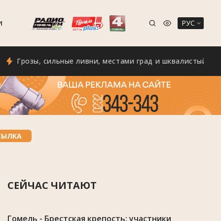
РУС
И
розы, сильные ливни, местами град и шквалистый ветер с п
СЫЛКА
СЕЙЧАС ЧИТАЮТ
Гомель - Брестская крепость: участники