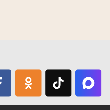
обладательницей Гран-при детского
ой области
В Гомеле появилось уютное
музыкального конкурса "Витебск - 2019"
общественное уличное пространств
«Зелёный маршрут «Волотова»
16:21 | 12 июля | 2019