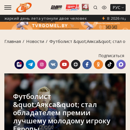
РУС
аркий день лета утонули двое человек
В 2026 году в
Главная
Новости
Футболист &quot;Аякса&quot; стал о
Подписаться
Футболист
&quot;Аякса&quot; стал
обладателем премии
лучшему молодому игроку
Европы