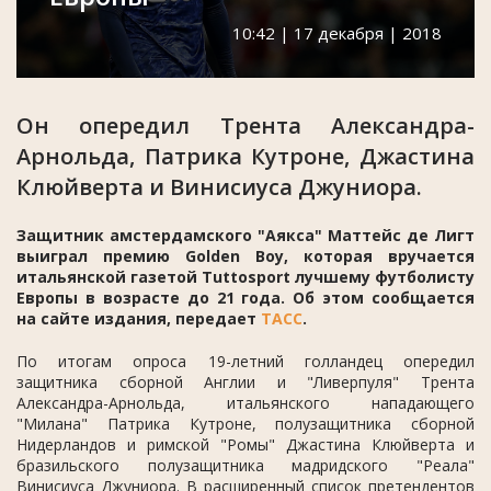
10:42 | 17 декабря | 2018
Он опередил Трента Александра-
Арнольда, Патрика Кутроне, Джастина
Клюйверта и Винисиуса Джуниора.
Защитник амстердамского "Аякса" Маттейс де Лигт
выиграл премию Golden Boy, которая вручается
итальянской газетой Tuttosport лучшему футболисту
Европы в возрасте до 21 года. Об этом сообщается
на сайте издания, передает
ТАСС
.
По итогам опроса 19-летний голландец опередил
защитника сборной Англии и "Ливерпуля" Трента
Александра-Арнольда, итальянского нападающего
"Милана" Патрика Кутроне, полузащитника сборной
Нидерландов и римской "Ромы" Джастина Клюйверта и
бразильского полузащитника мадридского "Реала"
Винисиуса Джуниора. В расширенный список претендентов