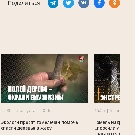
Поделиться
15:30 | 5 августа | 2026
15:25 | 5 августа |
Экологи просят гомельчан помочь
Гомель накрыла ж
спасти деревья в жару
Спросили у жителе
спасаются от зно