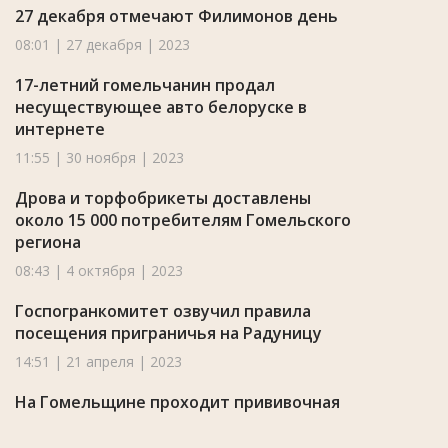
27 декабря отмечают Филимонов день
08:01 | 27 декабря | 2023
17-летний гомельчанин продал
несуществующее авто белоруске в
интернете
11:55 | 30 ноября | 2023
Дрова и торфобрикеты доставлены
около 15 000 потребителям Гомельского
региона
08:43 | 4 октября | 2023
Госпогранкомитет озвучил правила
посещения приграничья на Радуницу
14:51 | 21 апреля | 2023
На Гомельщине проходит прививочная
кампания против гриппа