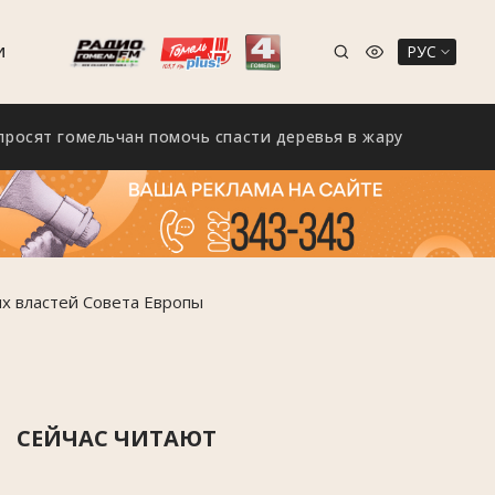
РУС
И
омельчан помочь спасти деревья в жару
Гомель на
ых властей Совета Европы
СЕЙЧАС ЧИТАЮТ