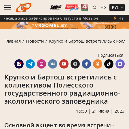
РУС
сяца жара зафиксирована 6 августа в Мозыре
На Мозы
Главная
Новости
Крупко и Бартош встретились с колл
Подписаться
Крупко и Бартош встретились с
коллективом Полесского
государственного радиационно-
экологического заповедника
15:53 | 21 июня | 2023
Основной акцент во время встречи -