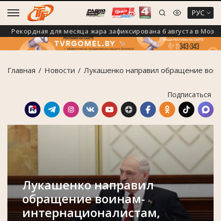
РУС
Рекордная для месяца жара зафиксирована 6 августа в Мозыре
Главная
Новости
Лукашенко направил обращение воин
Подписаться
Лукашенко направил
обращение воинам-
интернационалистам,