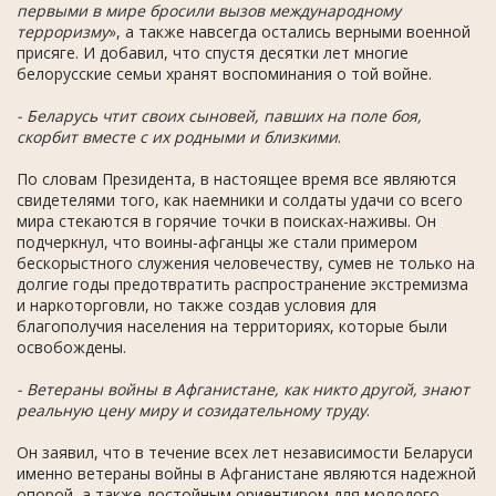
первыми в мире бросили вызов международному
терроризму
», а также навсегда остались верными военной
присяге. И добавил, что спустя десятки лет многие
белорусские семьи хранят воспоминания о той войне.
- Беларусь чтит своих сыновей, павших на поле боя,
скорбит вместе с их родными и близкими
.
По словам Президента, в настоящее время все являются
свидетелями того, как наемники и солдаты удачи со всего
мира стекаются в горячие точки в поисках-наживы. Он
подчеркнул, что воины-афганцы же стали примером
бескорыстного служения человечеству, сумев не только на
долгие годы предотвратить распространение экстремизма
и наркоторговли, но также создав условия для
благополучия населения на территориях, которые были
освобождены.
- Ветераны войны в Афганистане, как никто другой, знают
реальную цену миру и созидательному труду
.
Он заявил, что в течение всех лет независимости Беларуси
именно ветераны войны в Афганистане являются надежной
опорой, а также достойным ориентиром для молодого