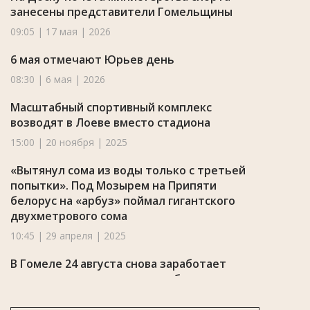
занесены представители Гомельщины
09:05 | 17 мая | 2026
6 мая отмечают Юрьев день
08:30 | 6 мая | 2026
Масштабный спортивный комплекс
возводят в Лоеве вместо стадиона
15:00 | 20 ноября | 2025
«Вытянул сома из воды только с третьей
попытки». Под Мозырем на Припяти
белорус на «арбуз» поймал гигантского
двухметрового сома
10:45 | 29 апреля | 2025
В Гомеле 24 августа снова заработает
кинотеатр под открытым небом
11:05 | 21 августа | 2024