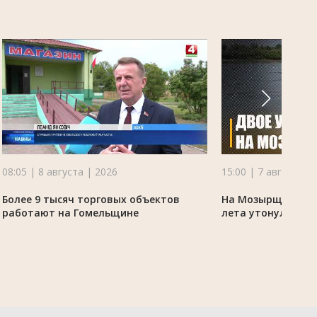
08:05 | 8 августа | 2026
15:00 | 7 августа |
Более 9 тысяч торговых объектов
На Мозырщине в 
работают на Гомельщине
лета утонули дво